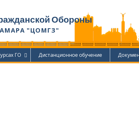
ражданской Обороны
 САМАРА "ЦОМГЗ"
урсах ГО
Дистанционное обучение
Докуме