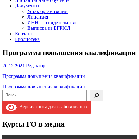
Дистанционное обучение
Документы
Устав организации
Лицензия
ИНН — свидетельство
Выписка из ЕГРЮЛ
Контакты
Библиотека
Программа повышения квалификации
20.12.2021
Редактор
Программа повышения квалификации
Навигация
Программа повышения квалификации
Поиск
по
записям
Версия сайта для слабовидящих
Курсы ГО в медиа